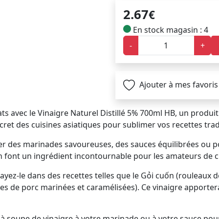
2.67
€
En stock magasin : 4
-
+
Ajouter à mes favoris
ts avec le Vinaigre Naturel Distillé 5% 700ml HB, un produit
ecret des cuisines asiatiques pour sublimer vos recettes trad
rer des marinades savoureuses, des sauces équilibrées ou po
en font un ingrédient incontournable pour les amateurs de c
yez-le dans des recettes telles que le Gỏi cuốn (rouleaux d
tes de porc marinées et caramélisées). Ce vinaigre apporte
illère à soupe de vinaigre à votre marinade ou à votre sauce 