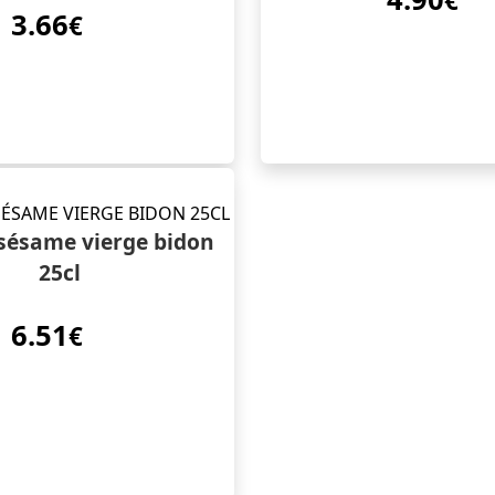
€
3.66
€
 sésame vierge bidon
25cl
6.51
€