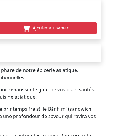
Ajouter au panier
 phare de notre épicerie asiatique.
itionnelles.
ur rehausser le goût de vos plats sautés.
uisine asiatique.
e printemps frais), le Bánh mì (sandwich
ra une profondeur de saveur qui ravira vos
pour en accentuer les arômes. Conservez-le