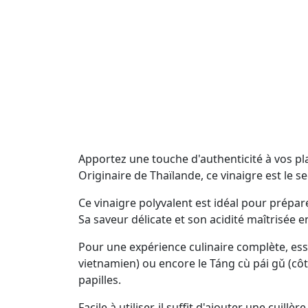
Apportez une touche d'authenticité à vos pla
Originaire de Thaïlande, ce vinaigre est le s
Ce vinaigre polyvalent est idéal pour prépa
Sa saveur délicate et son acidité maîtrisée 
Pour une expérience culinaire complète, essa
vietnamien) ou encore le Táng cù pái gǔ (cô
papilles.
Facile à utiliser, il suffit d'ajouter une cu