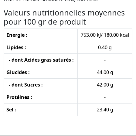
Valeurs nutritionnelles moyennes
pour 100 gr de produit
Energie :
753.00 kJ/ 180.00 kcal
Lipides :
0.40 g
- dont Acides gras saturés :
-
Glucides :
44.00 g
- dont Sucres :
42.00 g
Protéines :
-
Sel :
23.40 g