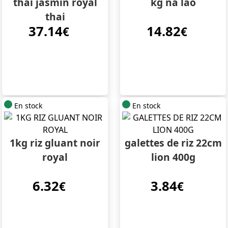
thai jasmin royal
kg na lao
thai
37.14
14.82
€
€
En stock
En stock
1kg riz gluant noir
galettes de riz 22cm
royal
lion 400g
6.32
3.84
€
€