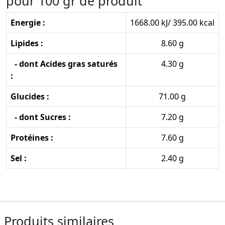
pour 100 gr de produit
Energie :
1668.00 kJ/ 395.00 kcal
Lipides :
8.60 g
- dont Acides gras saturés
4.30 g
:
Glucides :
71.00 g
- dont Sucres :
7.20 g
Protéines :
7.60 g
Sel :
2.40 g
Produits similaires