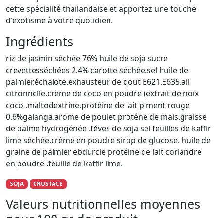
cette spécialité thaïlandaise et apportez une touche
d'exotisme à votre quotidien.
Ingrédients
riz de jasmin séchée 76% huile de soja sucre
crevettesséchées 2.4% carotte séchée.sel huile de
palmier.échalote.exhausteur de qout E621.E635.ail
citronnelle.crème de coco en poudre (extrait de noix
coco .maltodextrine.protéine de lait piment rouge
0.6%galanga.arome de poulet proténe de mais.graisse
de palme hydrogénée .féves de soja sel feuilles de kaffir
lime séchée.crème en poudre sirop de glucose. huile de
graine de palmier ebdurcie protéine de lait coriandre
en poudre .feuille de kaffir lime.
SOJA
CRUSTACE
Valeurs nutritionnelles moyennes