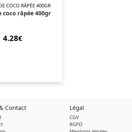
e coco râpée 400gr
4.28
€
 & Contact
Légal
l
CGV
ct
RGPD
son
Mentions légales