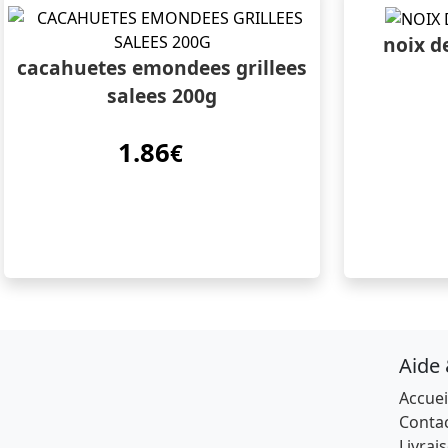
noix d
cacahuetes emondees grillees
salees 200g
1.86
€
Aide
Accuei
Conta
Livrai