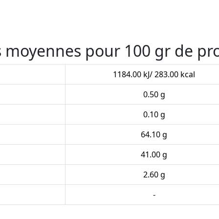
es moyennes pour 100 gr de pr
1184.00 kJ/ 283.00 kcal
0.50 g
0.10 g
64.10 g
41.00 g
2.60 g
-