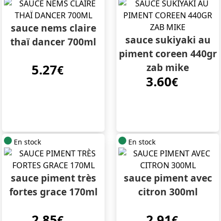
sauce nems claire
sauce sukiyaki au
thaï dancer 700ml
piment coreen 440gr
zab mike
5.27
€
3.60
€
En stock
En stock
sauce piment très
sauce piment avec
fortes grace 170ml
citron 300ml
2.85
2.91
€
€