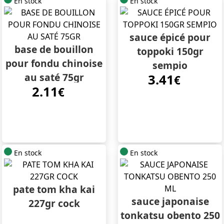
En stock
En stock
sauce épicé pour
base de bouillon
toppoki 150gr
pour fondu chinoise
sempio
au saté 75gr
3.41
€
2.11
€
En stock
En stock
pate tom kha kai
sauce japonaise
227gr cock
tonkatsu obento 250