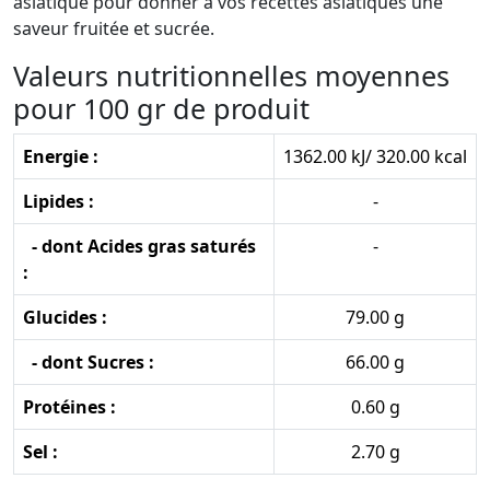
asiatique pour donner à vos recettes asiatiques une
saveur fruitée et sucrée.
Valeurs nutritionnelles moyennes
pour 100 gr de produit
Energie :
1362.00 kJ/ 320.00 kcal
Lipides :
-
- dont Acides gras saturés
-
:
Glucides :
79.00 g
- dont Sucres :
66.00 g
Protéines :
0.60 g
Sel :
2.70 g