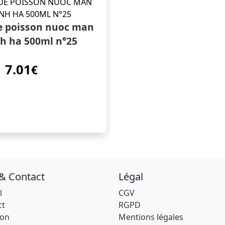
e poisson nuoc man
h ha 500ml n°25
7.01
€
 & Contact
Légal
l
CGV
ct
RGPD
son
Mentions légales