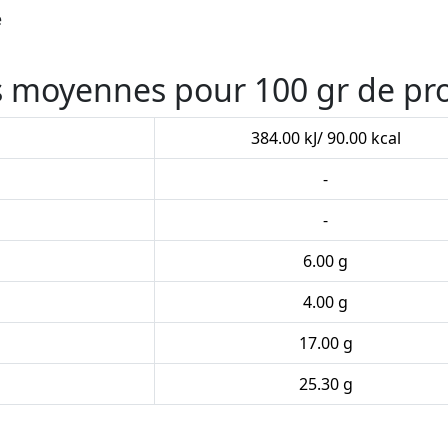
e
es moyennes pour 100 gr de pr
384.00 kJ/ 90.00 kcal
-
-
6.00 g
4.00 g
17.00 g
25.30 g