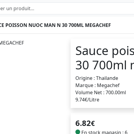
CE POISSON NUOC MAN N 30 700ML MEGACHEF
Sauce poi
30 700ml 
Origine : Thailande
Marque : Megachef
Volume Net : 700.00ml
9.74€/Litre
6.82
€
En stock magasin : 6