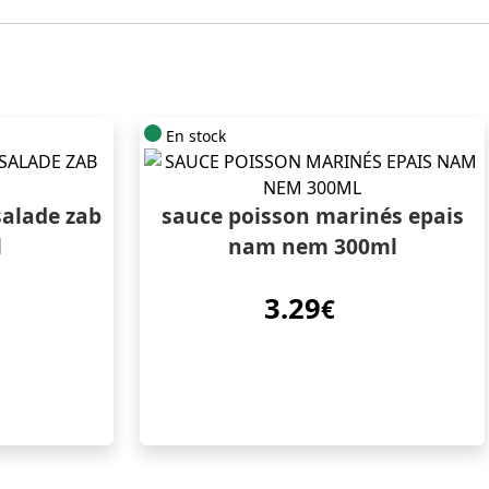
En stock
salade zab
sauce poisson marinés epais
l
nam nem 300ml
3.29
€