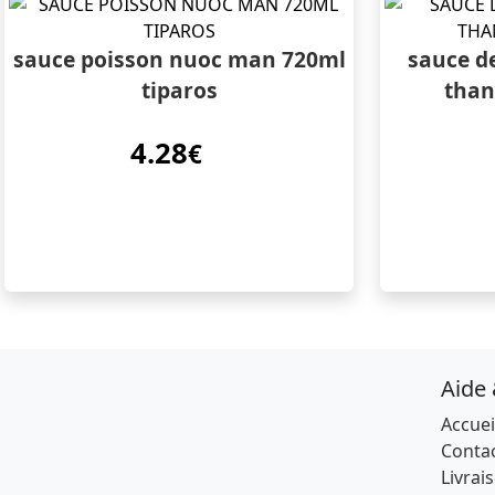
sauce poisson nuoc man 720ml
sauce d
tiparos
than
4.28
€
Aide
Accuei
Conta
Livrai