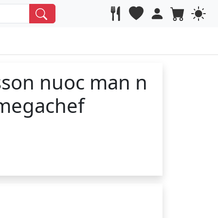
sson nuoc man n
megachef