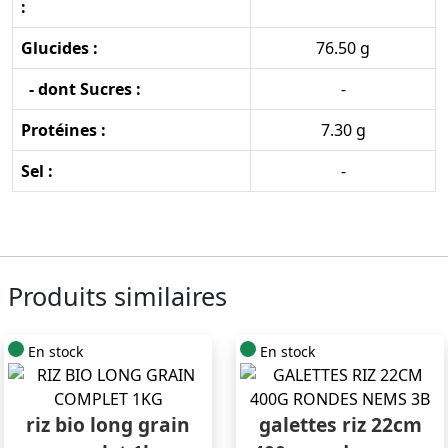
:
Glucides :
76.50 g
- dont Sucres :
-
Protéines :
7.30 g
Sel :
-
Produits similaires
En stock
En stock
riz bio long grain
galettes riz 22cm