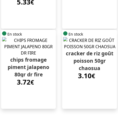
5.33
weilong
€
En stock
En stock
cracker de riz goût
chips fromage
poisson 50gr
piment jalapeno
chaosua
80gr dr fire
3.10
€
3.72
€