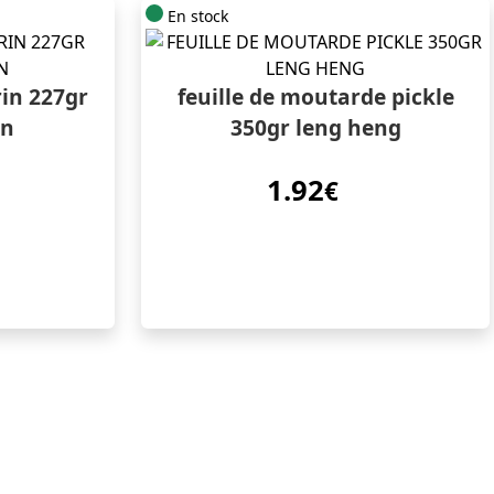
En stock
in 227gr
feuille de moutarde pickle
en
350gr leng heng
1.92
€