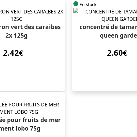
En stock
tron vert des caraibes
concentré de tamar
2x 125g
queen gard
2.42
2.60
€
€
ée pour fruits de mer
ment lobo 75g