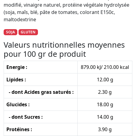
modifié, vinaigre naturel, protéine végétale hydrolysée
(soja, maîs, blé, pâte de tomates, colorant E150c,
maltodextrine
SOJA
GLUTEN
Valeurs nutritionnelles moyennes
pour 100 gr de produit
Energie :
879.00 kJ/ 210.00 kcal
Lipides :
12.00 g
- dont Acides gras saturés :
2.30 g
Glucides :
18.00 g
- dont Sucres :
14.00 g
Protéines :
3.90 g