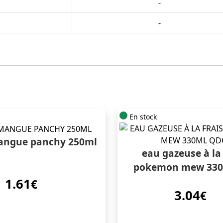
-
-
En stock
angue panchy 250ml
eau gazeuse à la 
pokemon mew 330
1.61
€
3.04
€