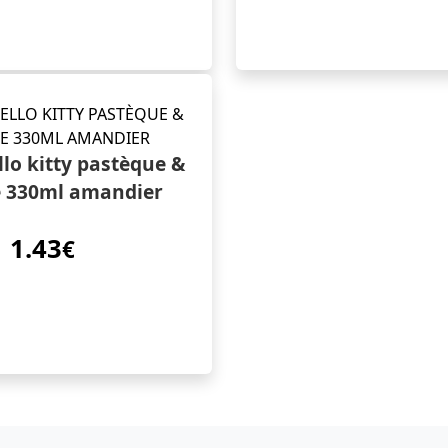
llo kitty pastèque &
e 330ml amandier
1.43
€