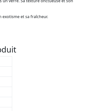
ns un verre. Sa texture onctueuse et son
 exotisme et sa fraîcheur.
oduit