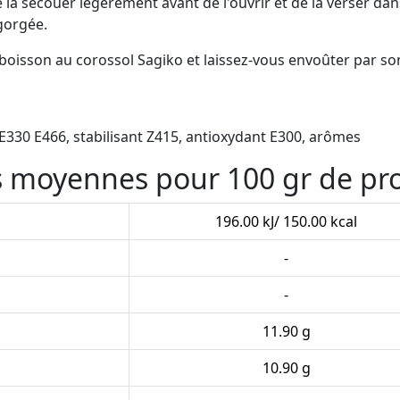
de la secouer légèrement avant de l'ouvrir et de la verser da
gorgée.
oisson au corossol Sagiko et laissez-vous envoûter par son
 E330 E466, stabilisant Z415, antioxydant E300, arômes
es moyennes pour 100 gr de pr
196.00 kJ/ 150.00 kcal
-
-
11.90 g
10.90 g