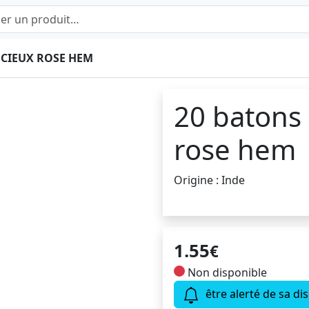
ECIEUX ROSE HEM
20 batons
rose hem
Origine : Inde
1.55
€
Non disponible
être alerté de sa dis