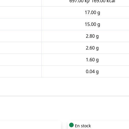
697.00 kJ/ 169.00 kcal
17.00 g
15.00 g
2.80 g
2.60 g
1.60 g
0.04 g
En stock