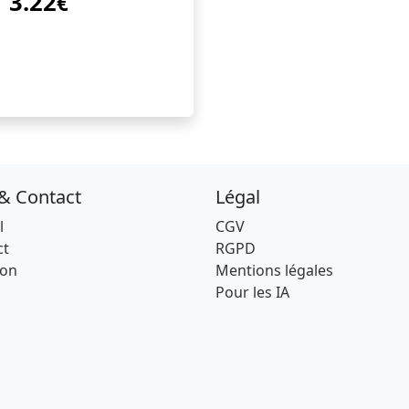
3.22
€
 & Contact
Légal
l
CGV
ct
RGPD
son
Mentions légales
Pour les IA