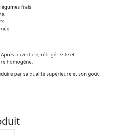
 légumes frais.
he.
ts.
umée.
 Après ouverture, réfrigérez-le et
xture homogène.
éduire par sa qualité supérieure et son goût
oduit