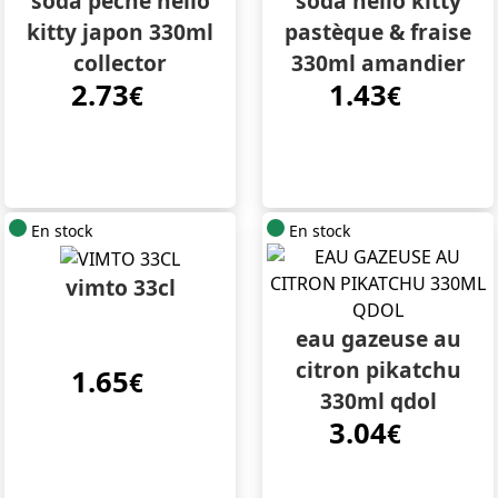
soda pêche hello
soda hello kitty
kitty japon 330ml
pastèque & fraise
collector
330ml amandier
2.73
1.43
€
€
En stock
En stock
vimto 33cl
eau gazeuse au
citron pikatchu
1.65
€
330ml qdol
3.04
€