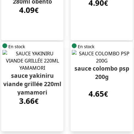
280ml obento
4.90
€
4.09
€
En stock
En stock
sauce colombo psp
sauce yakiniru
200g
viande grillée 220ml
yamamori
4.65
€
3.66
€