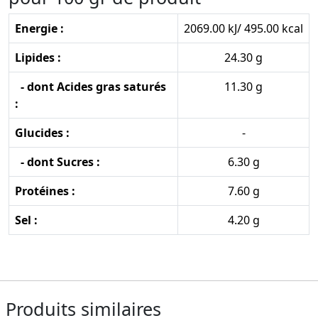
Energie :
2069.00 kJ/ 495.00 kcal
Lipides :
24.30 g
- dont Acides gras saturés
11.30 g
:
Glucides :
-
- dont Sucres :
6.30 g
Protéines :
7.60 g
Sel :
4.20 g
Produits similaires