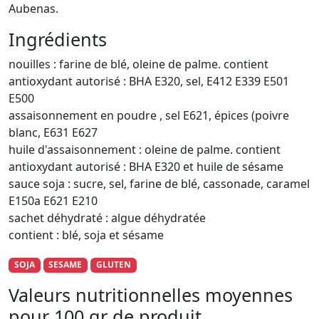
Aubenas.
Ingrédients
nouilles : farine de blé, oleine de palme. contient
antioxydant autorisé : BHA E320, sel, E412 E339 E501
E500
assaisonnement en poudre , sel E621, épices (poivre
blanc, E631 E627
huile d'assaisonnement : oleine de palme. contient
antioxydant autorisé : BHA E320 et huile de sésame
sauce soja : sucre, sel, farine de blé, cassonade, caramel
E150a E621 E210
sachet déhydraté : algue déhydratée
contient : blé, soja et sésame
SOJA
SESAME
GLUTEN
Valeurs nutritionnelles moyennes
pour 100 gr de produit