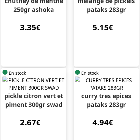
chutney de menthe
melange de pickels
250gr ashoka
pataks 283gr
3.35
5.15
€
€
En stock
En stock
pickle citron vert et
curry tres epices
piment 300gr swad
pataks 283gr
2.67
4.94
€
€