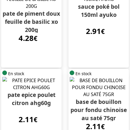
sauce poké bol
pate de piment doux
150ml ayuko
feuille de basilic xo
200g
2.91
€
4.28
€
En stock
En stock
pate epice poulet
base de bouillon
citron ahg60g
pour fondu chinoise
au saté 75gr
2.11
€
2.11
€