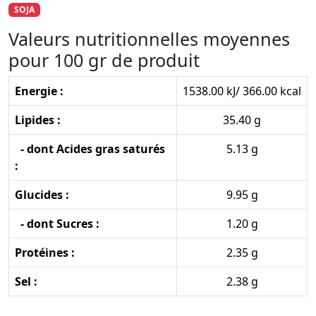
SOJA
Valeurs nutritionnelles moyennes
pour 100 gr de produit
Energie :
1538.00 kJ/ 366.00 kcal
Lipides :
35.40 g
- dont Acides gras saturés
5.13 g
:
Glucides :
9.95 g
- dont Sucres :
1.20 g
Protéines :
2.35 g
Sel :
2.38 g