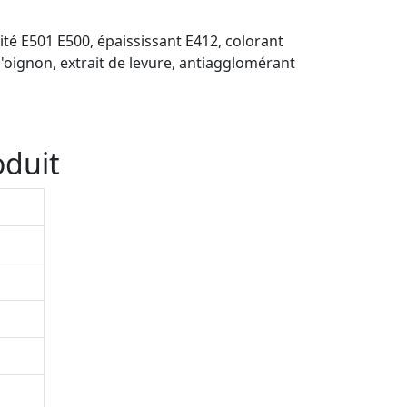
ité E501 E500, épaississant E412, colorant
d'oignon, extrait de levure, antiagglomérant
oduit