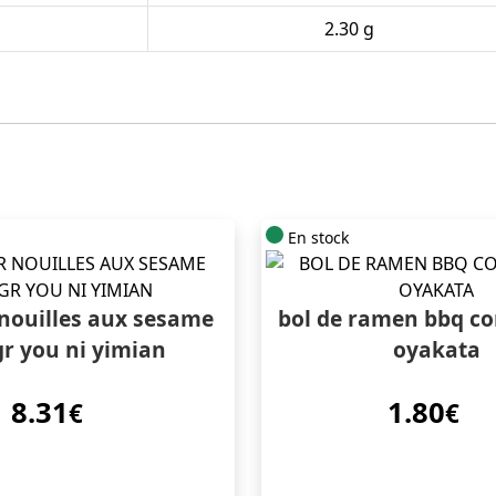
2.30 g
En stock
nouilles aux sesame
bol de ramen bbq co
r you ni yimian
oyakata
8.31
1.80
€
€