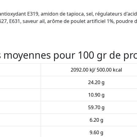
 antioxydant E319, amidon de tapioca, sel, régulateurs d'acid
627, E631, saveur ail, arôme de poulet artificiel 1%, poudre 
es moyennes pour 100 gr de pr
2092.00 kJ/ 500.00 kcal
24.20 g
10.90 g
59.70 g
6.20 g
9.60 g