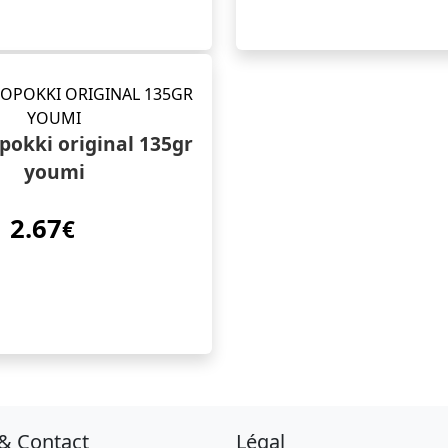
opokki original 135gr
youmi
2.67
€
 & Contact
Légal