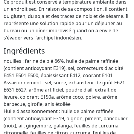
Ce produit est conservé à température ambiante dans
un endroit sec. En raison de sa composition, il contient
du gluten, du soja et des traces de noix et de sésame. Il
représente une solution rapide pour un déjeuner au
bureau ou un dîner improvisé quand on a envie de
s'évader vers l'archipel indonésien.
Ingrédients
nouilles : farine de blé 66%, huile de palme raffinée
(contient antioxydant E319), sel, correcteurs d'acidité
E451 E501 E500, épaississant E412, coorant E101
Assaisonnement : sel, sucre, exhausteur de goût E621
E631 E627, arôme artificiel, poudre d'ail, extrait de
levure, colorant E150a, arôme coco, poivre, arôme
barbecue, girofle, anis étoilée
Huile d'assaisonnement : huile de palme raffinée
(contient antioxydant E319, oignon, piment, bancoulier
(noix), ail, gingembre, galanga, feuilles de curcuma,
citronnelle, feuilles de citron, curcuma, feuilles de