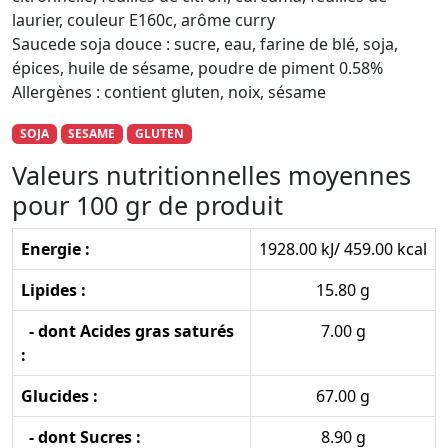
laurier, couleur E160c, arôme curry
Saucede soja douce : sucre, eau, farine de blé, soja,
épices, huile de sésame, poudre de piment 0.58%
Allergènes : contient gluten, noix, sésame
SOJA
SESAME
GLUTEN
Valeurs nutritionnelles moyennes
pour 100 gr de produit
Energie :
1928.00 kJ/ 459.00 kcal
Lipides :
15.80 g
- dont Acides gras saturés
7.00 g
:
Glucides :
67.00 g
- dont Sucres :
8.90 g