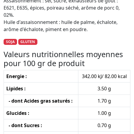
Assaisonnement : sel, sucre, exhausteurs de goût :
E621, E635, épices, poireau séché, arôme de porc 0,
02%.
Huile d'assaisonnement : huile de palme, échalote,
arôme d'échalote, piment en poudre.
SOJA
GLUTEN
Valeurs nutritionnelles moyennes
pour 100 gr de produit
Energie :
342.00 kJ/ 82.00 kcal
Lipides :
3.50 g
- dont Acides gras saturés :
1.70 g
Glucides :
1.00 g
- dont Sucres :
0.70 g