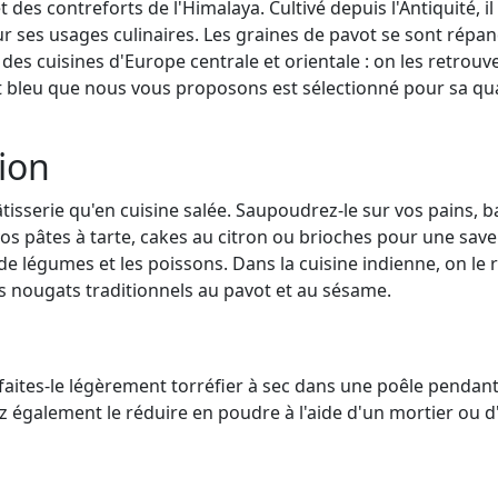
t des contreforts de l'Himalaya. Cultivé depuis l'Antiquité, i
our ses usages culinaires. Les graines de pavot se sont répan
s cuisines d'Europe centrale et orientale : on les retrouve
ot bleu que nous vous proposons est sélectionné pour sa qua
tion
pâtisserie qu'en cuisine salée. Saupoudrez-le sur vos pains, 
os pâtes à tarte, cakes au citron ou brioches pour une saveur 
 de légumes et les poissons. Dans la cuisine indienne, on l
les nougats traditionnels au pavot et au sésame.
 faites-le légèrement torréfier à sec dans une poêle pendan
 également le réduire en poudre à l'aide d'un mortier ou d'