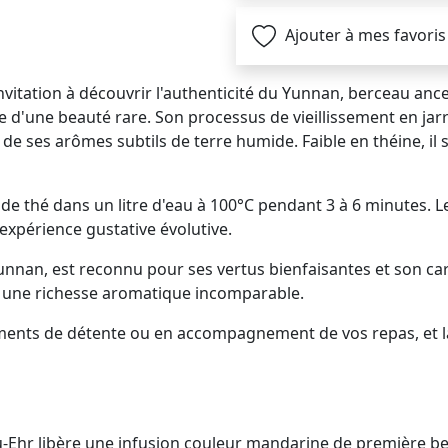
Ajouter à mes favoris
ation à découvrir l'authenticité du Yunnan, berceau ancest
e d'une beauté rare. Son processus de vieillissement en jar
de ses arômes subtils de terre humide. Faible en théine, il 
e thé dans un litre d'eau à 100°C pendant 3 à 6 minutes. Le
expérience gustative évolutive.
Yunnan, est reconnu pour ses vertus bienfaisantes et son ca
nt une richesse aromatique incomparable.
ments de détente ou en accompagnement de vos repas, et lai
-Ehr libère une infusion couleur mandarine de première beau