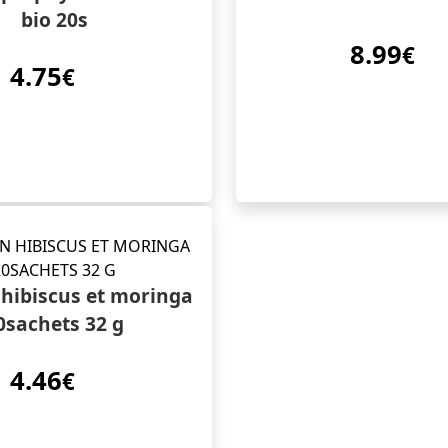
bio 20s
8.99
€
4.75
€
 hibiscus et moringa
0sachets 32 g
4.46
€