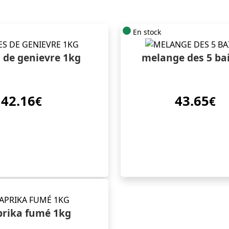
En stock
 de genievre 1kg
melange des 5 ba
42.16
43.65
€
€
prika fumé 1kg