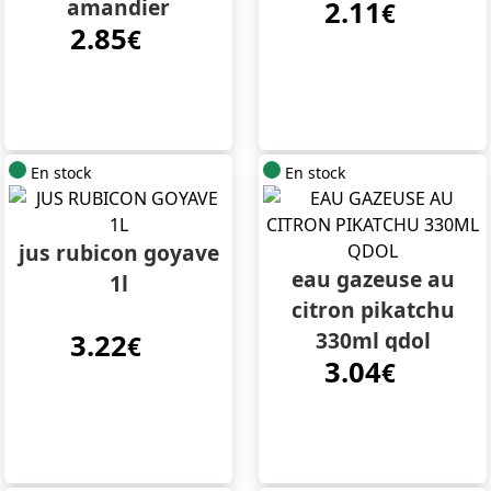
amandier
2.11
€
2.85
€
En stock
En stock
jus rubicon goyave
eau gazeuse au
1l
citron pikatchu
330ml qdol
3.22
€
3.04
€