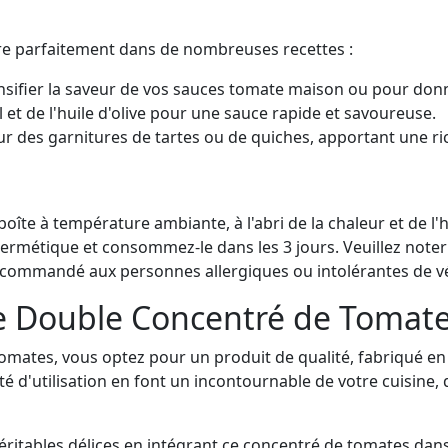
gre parfaitement dans de nombreuses recettes :
nsifier la saveur de vos sauces tomate maison ou pour don
l et de l'huile d'olive pour une sauce rapide et savoureuse.
r des garnitures de tartes ou de quiches, apportant une ri
oîte à température ambiante, à l'abri de la chaleur et de l'
hermétique et consommez-le dans les 3 jours. Veuillez noter
c recommandé aux personnes allergiques ou intolérantes de vé
e Double Concentré de Tomate
omates, vous optez pour un produit de qualité, fabriqué e
ilité d'utilisation en font un incontournable de votre cuisin
ritables délices en intégrant ce concentré de tomates dans