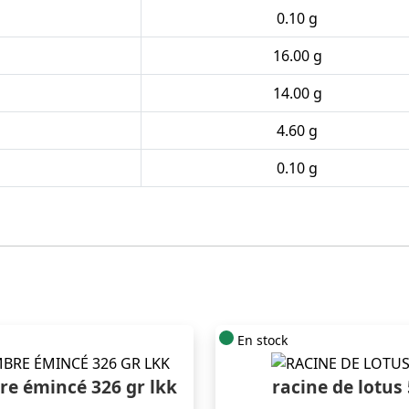
0.10 g
16.00 g
14.00 g
4.60 g
0.10 g
En stock
e émincé 326 gr lkk
racine de lotus