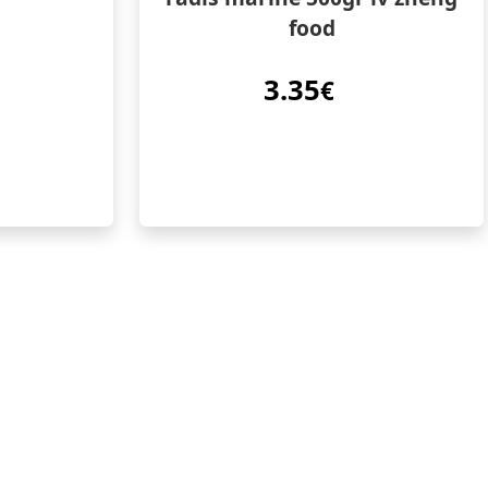
food
3.35
€