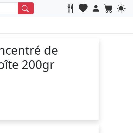
ncentré de
oîte 200gr