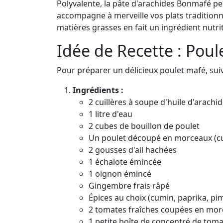
Polyvalente, la pâte d'arachides Bonmafé p
accompagne à merveille vos plats traditionnel
matières grasses en fait un ingrédient nutrit
Idée de Recette : Poul
Pour préparer un délicieux poulet mafé, suiv
Ingrédients :
2 cuillères à soupe d'huile d'arachi
1 litre d'eau
2 cubes de bouillon de poulet
Un poulet découpé en morceaux (cui
2 gousses d'ail hachées
1 échalote émincée
1 oignon émincé
Gingembre frais râpé
Épices au choix (cumin, paprika, pi
2 tomates fraîches coupées en mo
1 petite boîte de concentré de tom