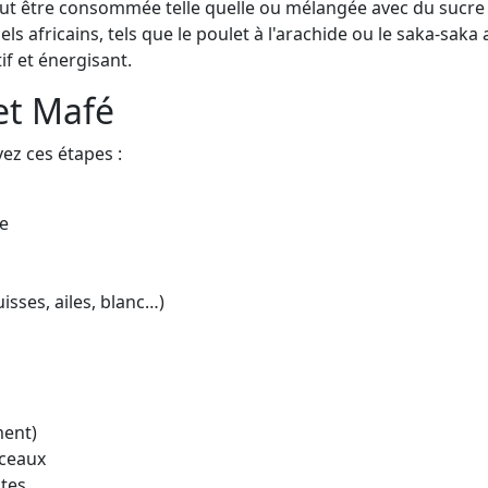
eut être consommée telle quelle ou mélangée avec du sucre 
s africains, tels que le poulet à l'arachide ou le saka-saka
if et énergisant.
et Mafé
ez ces étapes :
de
sses, ailes, blanc…)
ment)
rceaux
ates