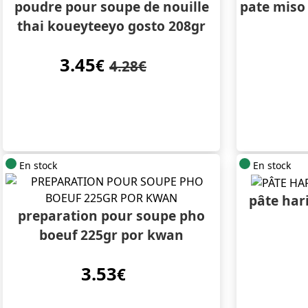
poudre pour soupe de nouille
pate miso
thai koueyteeyo gosto 208gr
3.45
€
4.28€
En stock
En stock
pâte har
preparation pour soupe pho
boeuf 225gr por kwan
3.53
€