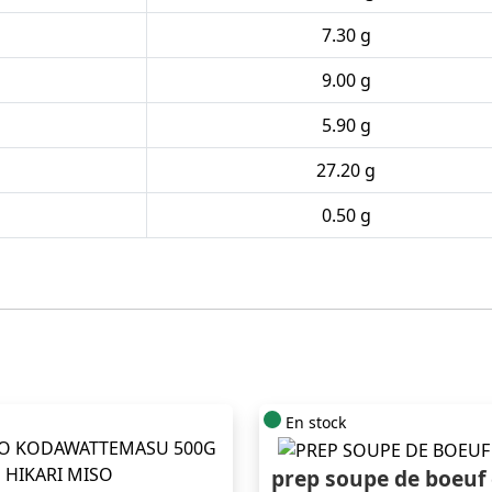
7.30 g
9.00 g
5.90 g
27.20 g
0.50 g
En stock
prep soupe de boeuf