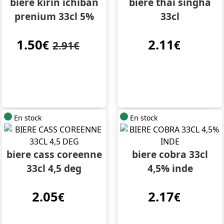
biere kirin ichiban
biere thai singha
prenium 33cl 5%
33cl
1.50
2.11
€
€
2.91€
En stock
En stock
biere cass coreenne
biere cobra 33cl
33cl 4,5 deg
4,5% inde
2.05
2.17
€
€