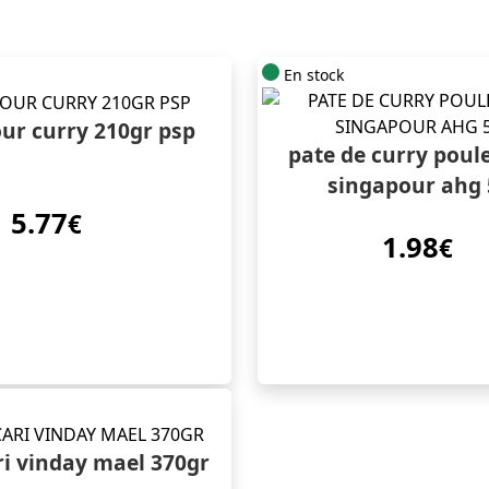
En stock
ur curry 210gr psp
pate de curry poul
singapour ahg 
5.77
€
1.98
€
ri vinday mael 370gr