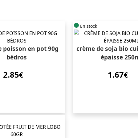
En stock
 poisson en pot 90g
crème de soja bio cu
bédros
épaisse 250
2.85
1.67
€
€