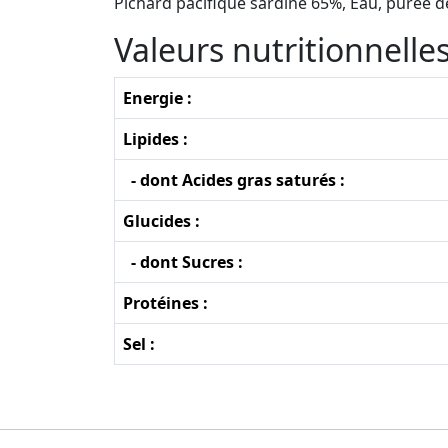
Pichard pacifique sardine 65%, Eau, purée d
Valeurs nutritionnell
Energie :
Lipides :
- dont Acides gras saturés :
Glucides :
- dont Sucres :
Protéines :
Sel :