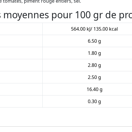
e tomates, piment rouge entiers, sel.
es moyennes pour 100 gr de pr
564.00 kJ/ 135.00 kcal
6.50 g
1.80 g
2.80 g
2.50 g
16.40 g
0.30 g