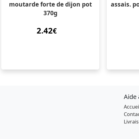
moutarde forte de dijon pot
assais. p
370g
2.42
€
Aide
Accuei
Conta
Livrai