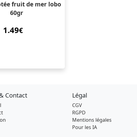
otée fruit de mer lobo
60gr
1.49
€
 & Contact
Légal
l
CGV
ct
RGPD
son
Mentions légales
Pour les IA