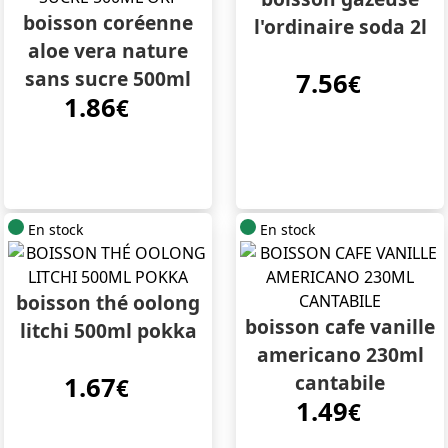
boisson coréenne
l'ordinaire soda 2l
aloe vera nature
sans sucre 500ml
7.56
€
1.86
okf
€
En stock
En stock
boisson thé oolong
boisson cafe vanille
litchi 500ml pokka
americano 230ml
cantabile
1.67
€
1.49
€