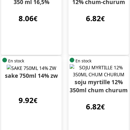
350 ml 16,5%
12% chum-churum
8.06
6.82
€
€
En stock
En stock
sake 750ml 14% zw
soju myrtille 12%
350ml chum churum
9.92
€
6.82
€