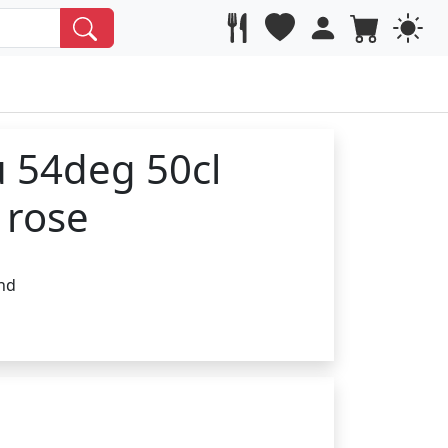
u 54deg 50cl
 rose
nd