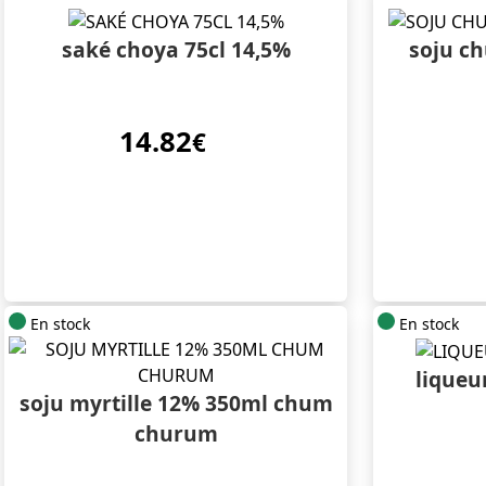
saké choya 75cl 14,5%
soju c
14.82
€
En stock
En stock
liqueur
soju myrtille 12% 350ml chum
churum