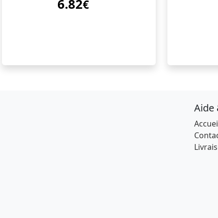
6.82
€
Aide
Accuei
Conta
Livrai