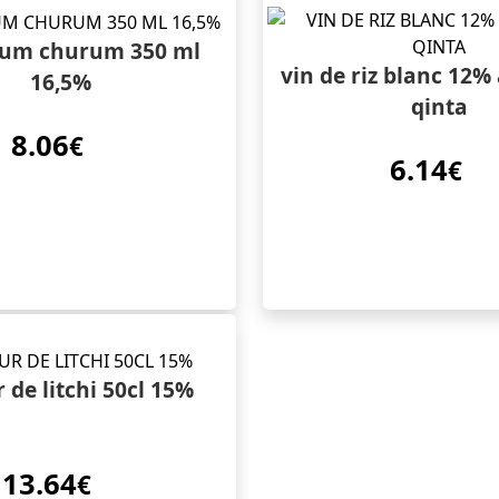
hum churum 350 ml
vin de riz blanc 12%
16,5%
qinta
8.06
€
6.14
€
 de litchi 50cl 15%
13.64
€