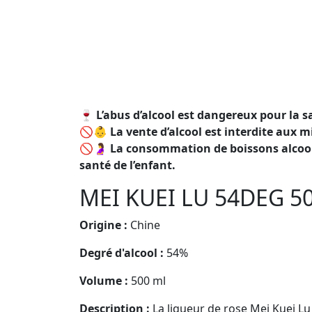
🍷
L’abus d’alcool est dangereux pour la
🚫👶
La vente d’alcool est interdite aux m
🚫🤰
La consommation de boissons alcooli
santé de l’enfant.
MEI KUEI LU 54DEG 5
Origine :
Chine
Degré d'alcool :
54%
Volume :
500 ml
Description :
La liqueur de rose Mei Kuei Lu 