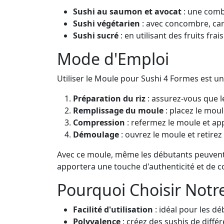
Sushi au saumon et avocat
: une combi
Sushi végétarien
: avec concombre, car
Sushi sucré
: en utilisant des fruits fr
Mode d'Emploi
Utiliser le Moule pour Sushi 4 Formes est un 
Préparation du riz
: assurez-vous que le
Remplissage du moule
: placez le moul
Compression
: refermez le moule et app
Démoulage
: ouvrez le moule et retire
Avec ce moule, même les débutants peuvent ré
apportera une touche d'authenticité et de co
Pourquoi Choisir Notr
Facilité d'utilisation
: idéal pour les dé
Polyvalence
: créez des sushis de différ