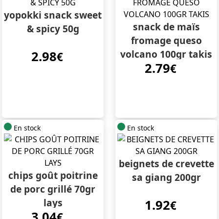
yopokki snack sweet
snack de maïs
& spicy 50g
fromage queso
volcano 100gr takis
2.98
€
2.79
€
En stock
En stock
beignets de crevette
chips goût poitrine
sa giang 200gr
de porc grillé 70gr
lays
1.92
€
3.04
€