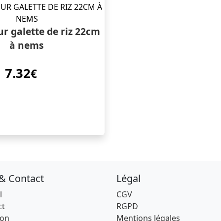
r galette de riz 22cm
à nems
7.32
€
 & Contact
Légal
l
CGV
ct
RGPD
son
Mentions légales