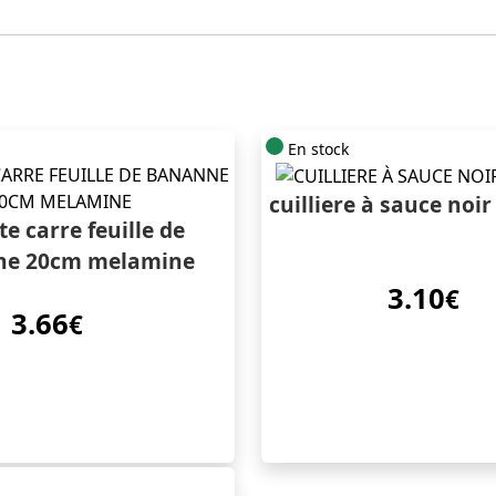
En stock
cuilliere à sauce noi
te carre feuille de
ne 20cm melamine
3.10
€
3.66
€