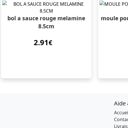
bol a sauce rouge melamine
moule pou
8.5cm
2.91
€
Aide
Accuei
Conta
Livrai