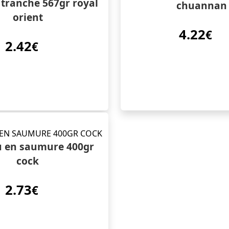
tranche 567gr royal
chuannan
orient
4.22
€
2.42
€
 en saumure 400gr
cock
2.73
€