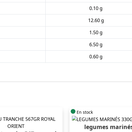
0.10 g
12.60 g
1.50 g
6.50 g
0.60 g
En stock
legumes mariné