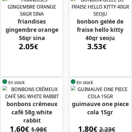
friandises
bonbon gelée de
gingembre orange
fraise hello kitty
56gr sina
40gr seoju
2.05
3.53
€
€
En stock
En stock
bonbons crémeux
guimauve one piece
café 58g white
cola 15gr
rabbit
1.60
1.80
€
€
1.98€
2.23€