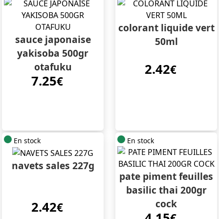
colorant liquide vert
sauce japonaise
50ml
yakisoba 500gr
otafuku
2.42
€
7.25
€
En stock
En stock
navets sales 227g
pate piment feuilles
basilic thai 200gr
cock
2.42
€
4.15
€