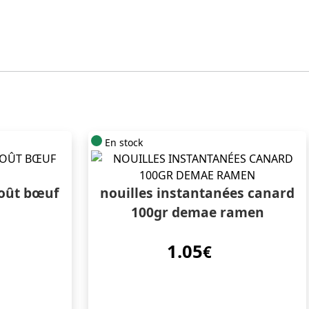
En stock
goût bœuf
nouilles instantanées canard
a
100gr demae ramen
1.05
€