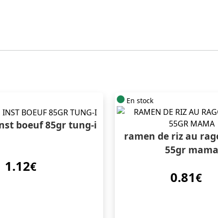
En stock
inst boeuf 85gr tung-i
ramen de riz au ra
55gr mam
1.12
€
0.81
€