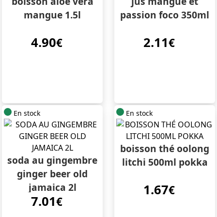
boisson aloe vera
jus mangue et
mangue 1.5l
passion foco 350ml
4.90
2.11
€
€
En stock
En stock
boisson thé oolong
soda au gingembre
litchi 500ml pokka
ginger beer old
jamaica 2l
1.67
€
7.01
€