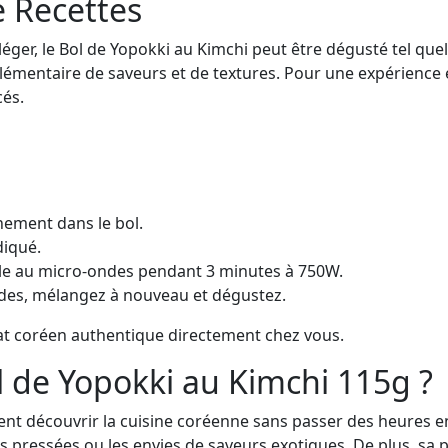
e Recettes
 léger, le Bol de Yopokki au Kimchi peut être dégusté tel q
lémentaire de saveurs et de textures. Pour une expérience 
cés.
nement dans le bol.
diqué.
z-le au micro-ondes pendant 3 minutes à 750W.
ndes, mélangez à nouveau et dégustez.
at coréen authentique directement chez vous.
l de Yopokki au Kimchi 115g ?
ent découvrir la cuisine coréenne sans passer des heures en
es pressées ou les envies de saveurs exotiques. De plus, sa 