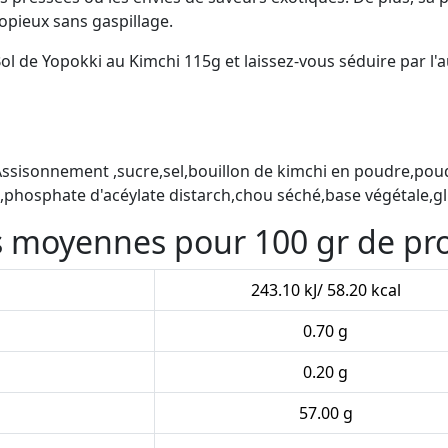
opieux sans gaspillage.
 de Yopokki au Kimchi 115g et laissez-vous séduire par l'au
l, Assisonnement ,sucre,sel,bouillon de kimchi en poudre,po
,phosphate d'acéylate distarch,chou séché,base végétale,
es moyennes pour 100 gr de pr
243.10 kJ/ 58.20 kcal
0.70 g
0.20 g
57.00 g