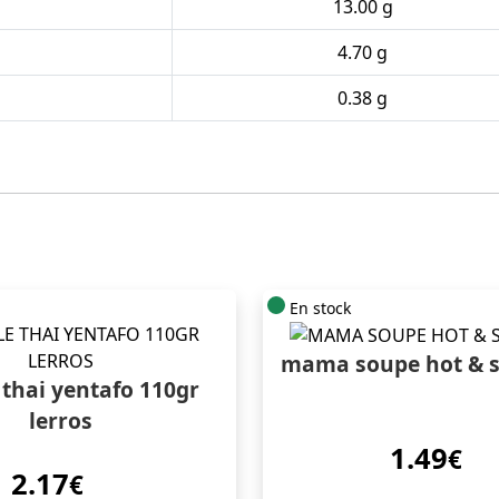
13.00 g
4.70 g
0.38 g
En stock
mama soupe hot & s
 thai yentafo 110gr
lerros
1.49
€
2.17
€