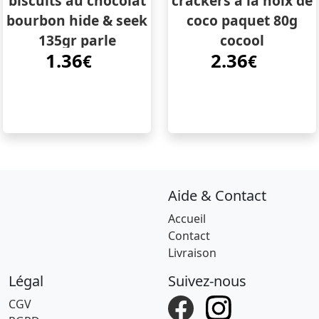
biscuits au chocolat
crackers à la noix de
bourbon hide & seek
coco paquet 80g
135gr parle
cocool
1.36
2.36
€
€
Aide & Contact
Accueil
Contact
Livraison
Légal
Suivez-nous
CGV