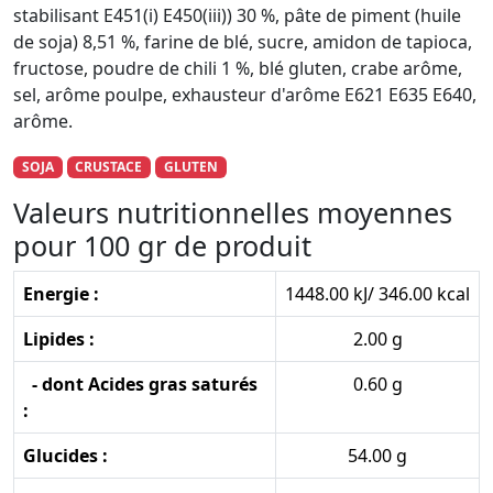
stabilisant E451(i) E450(iii)) 30 %, pâte de piment (huile
de soja) 8,51 %, farine de blé, sucre, amidon de tapioca,
fructose, poudre de chili 1 %, blé gluten, crabe arôme,
sel, arôme poulpe, exhausteur d'arôme E621 E635 E640,
arôme.
SOJA
CRUSTACE
GLUTEN
Valeurs nutritionnelles moyennes
pour 100 gr de produit
Energie :
1448.00 kJ/ 346.00 kcal
Lipides :
2.00 g
- dont Acides gras saturés
0.60 g
:
Glucides :
54.00 g