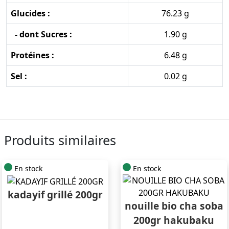
Glucides :
76.23 g
- dont Sucres :
1.90 g
Protéines :
6.48 g
Sel :
0.02 g
Produits similaires
En stock
En stock
kadayif grillé 200gr
nouille bio cha soba
200gr hakubaku