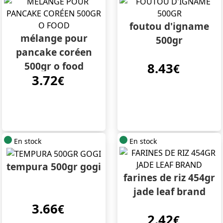
foutou d'igname
mélange pour
500gr
pancake coréen
500gr o food
8.43
€
3.72
€
En stock
En stock
tempura 500gr gogi
farines de riz 454gr
jade leaf brand
3.66
€
2.42
€