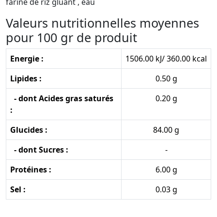
farine de riz gluant , eau
Valeurs nutritionnelles moyennes
pour 100 gr de produit
Energie :
1506.00 kJ/ 360.00 kcal
Lipides :
0.50 g
- dont Acides gras saturés
0.20 g
:
Glucides :
84.00 g
- dont Sucres :
-
Protéines :
6.00 g
Sel :
0.03 g