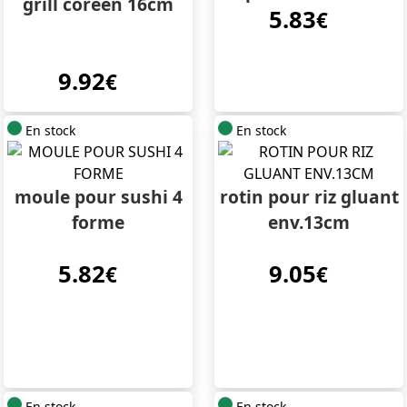
grill coreen 16cm
5.83
17,2cm
€
9.92
€
En stock
En stock
moule pour sushi 4
rotin pour riz gluant
forme
env.13cm
5.82
9.05
€
€
En stock
En stock