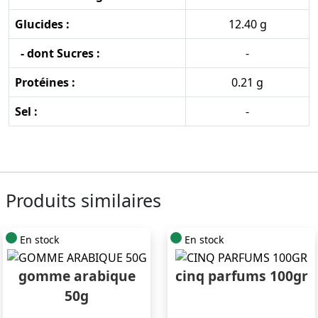
Glucides :
12.40 g
- dont Sucres :
-
Protéines :
0.21 g
Sel :
-
Produits similaires
En stock
En stock
gomme arabique
cinq parfums 100gr
50g